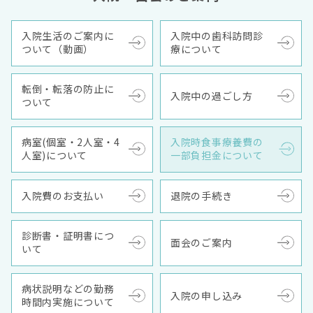
入院生活のご案内に
入院中の歯科訪問診
ついて（動画）
療について
転倒・転落の防止に
入院中の過ごし方
ついて
病室(個室・2人室・4
入院時食事療養費の
人室)について
一部負担金について
入院費のお支払い
退院の手続き
診断書・証明書につ
面会のご案内
いて
病状説明などの勤務
入院の申し込み
時間内実施について