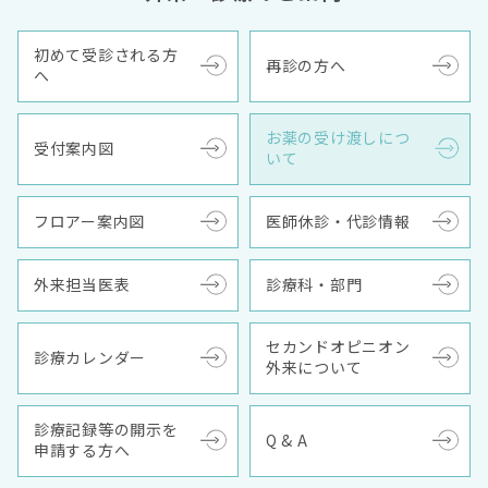
初めて受診される方
再診の方へ
へ
お薬の受け渡しにつ
受付案内図
いて
フロアー案内図
医師休診・代診情報
外来担当医表
診療科・部門
セカンドオピニオン
診療カレンダー
外来について
診療記録等の開示を
Q & A
申請する方へ