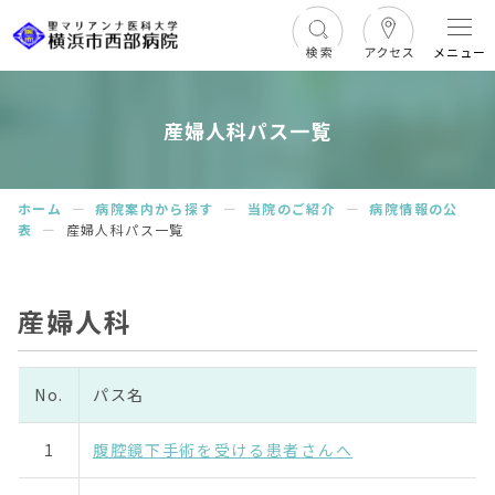
メニュー
産婦人科パス一覧
ホーム
ー
病院案内から探す
ー
当院のご紹介
ー
病院情報の公
表
ー
産婦人科パス一覧
産婦人科
No.
パス名
1
腹腔鏡下手術を受ける患者さんへ