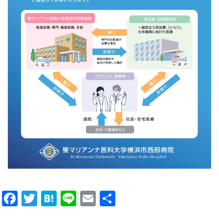
Facebook
Twitter
Hatena
Line
Email
共
有