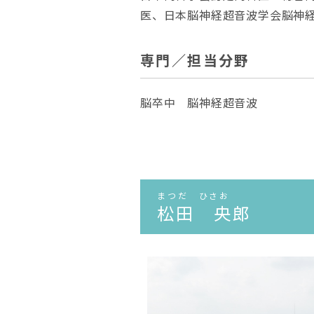
医、日本脳神経超音波学会脳神
専門／担当分野
脳卒中 脳神経超音波
まつだ ひさお
松田 央郎