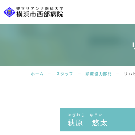
ホーム
ー
スタッフ
ー
診療協力部門
ー
リハ
はぎわら ゆうた
萩原 悠太