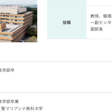
教授、循環
役職
ー副センタ
副部長
医学部卒
医学部卒業
修 聖マリアンナ医科大学