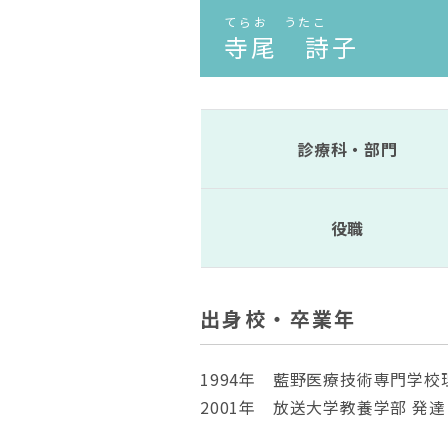
てらお うたこ
寺尾 詩子
診療科・部門
役職
出身校・卒業年
1994年 藍野医療技術専門学
2001年 放送大学教養学部 発