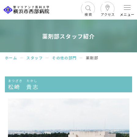
メニュー
薬剤部スタッフ紹介
ホーム
ー
スタッフ
ー
その他の部門
ー
薬剤部
まつざき たかし
松崎 貴志