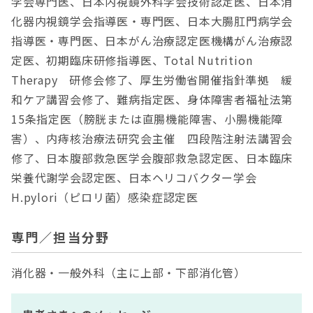
学会専門医、日本内視鏡外科学会技術認定医、日本消
化器内視鏡学会指導医・専門医、日本大腸肛門病学会
指導医・専門医、日本がん治療認定医機構がん治療認
定医、初期臨床研修指導医、Total Nutrition
Therapy 研修会修了、厚生労働省開催指針準拠 緩
和ケア講習会修了、難病指定医、身体障害者福祉法第
15条指定医（膀胱または直腸機能障害、小腸機能障
害）、内痔核治療法研究会主催 四段階注射法講習会
修了、日本腹部救急医学会腹部救急認定医、日本臨床
栄養代謝学会認定医、日本ヘリコバクター学会
H.pylori（ピロリ菌）感染症認定医
専門／担当分野
消化器・一般外科（主に上部・下部消化管）