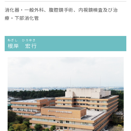
消化器・一般外科、腹腔鏡手術、内視鏡検査及び治
療・下部消化管
ねぎし ひろゆき
根岸 宏行