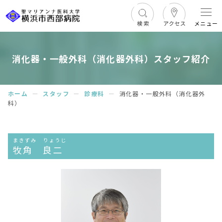
メニュー
消化器・一般外科（消化器外科）スタッフ紹介
ホーム
ー
スタッフ
ー
診療科
ー
消化器・一般外科（消化器外
科）
まきずみ りょうじ
牧角 良二