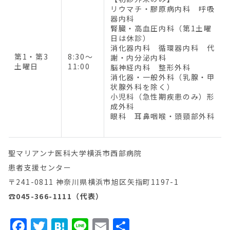
リウマチ・膠原病内科 呼吸
器内科
腎臓・高血圧内科（第1土曜
日は休診）
消化器内科 循環器内科 代
第1・第3
8:30～
謝・内分泌内科
土曜日
11:00
脳神経内科 整形外科
消化器・一般外科（乳腺・甲
状腺外科を除く）
小児科（急性期疾患のみ）形
成外科
眼科 耳鼻咽喉・頭頸部外科
聖マリアンナ医科大学横浜市西部病院
患者支援センター
〒241-0811 神奈川県横浜市旭区矢指町1197-1
☎045-366-1111（代表）
Facebook
Twitter
Hatena
Line
Email
共