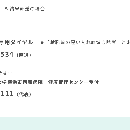
込） ※結果郵送の場合
約専用ダイヤル
★「就職前の雇い入れ時健康診断」と
8534
（直通）
合は…
大学横浜市西部病院 健康管理センター受付
1111
（代表）