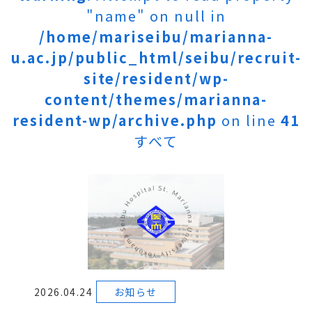
"name" on null in
/home/mariseibu/marianna-
u.ac.jp/public_html/seibu/recruit-
site/resident/wp-
content/themes/marianna-
resident-wp/archive.php
on line
41
すべて
2026.04.24
お知らせ