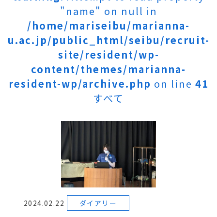
"name" on null in
/home/mariseibu/marianna-
u.ac.jp/public_html/seibu/recruit-
site/resident/wp-
content/themes/marianna-
resident-wp/archive.php
on line
41
すべて
2024.02.22
ダイアリー