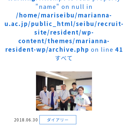
"name" on null in
/home/mariseibu/marianna-
u.ac.jp/public_html/seibu/recruit-
site/resident/wp-
content/themes/marianna-
resident-wp/archive.php
on line
41
すべて
2018.06.30
ダイアリー