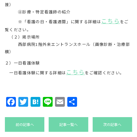
援）
④診療・特定看護師の紹介
こちら
※「看護の日・看護週間」に関する詳細は
をご
覧ください。
（２）掲示場所
西部病院1階外来エントランスホール（画像診断・治療部
横）
２）一日看護体験
こちら
一日看護体験に関する詳細は
をご確認ください。
Facebook
Twitter
Hatena
Line
Email
共
有
前の記事へ
記事一覧へ
次の記事へ